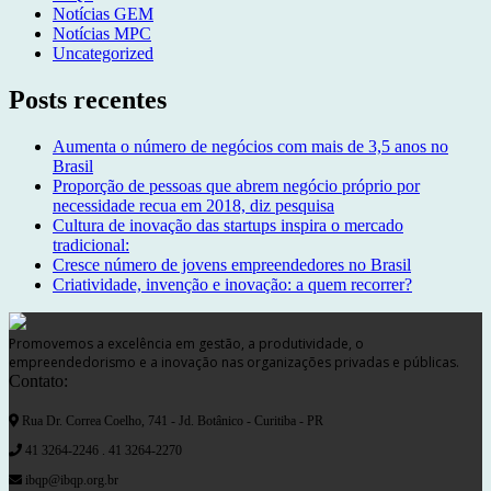
Notícias GEM
Notícias MPC
Uncategorized
Posts recentes
Aumenta o número de negócios com mais de 3,5 anos no
Brasil
Proporção de pessoas que abrem negócio próprio por
necessidade recua em 2018, diz pesquisa
Cultura de inovação das startups inspira o mercado
tradicional:
Cresce número de jovens empreendedores no Brasil
Criatividade, invenção e inovação: a quem recorrer?
Promovemos a excelência em gestão, a produtividade, o
empreendedorismo e a inovação nas organizações privadas e públicas.
Contato:
Rua Dr. Correa Coelho, 741 - Jd. Botânico - Curitiba - PR
41 3264-2246 . 41 3264-2270
ibqp@ibqp.org.br