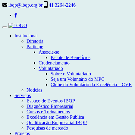
ibqp@ibqp.org.br
41 3264-2246
Toggle
navigation
Institucional
Diretoria
Participe
Associe-se
Pacote de Benefícios
Credenciamento
Voluntariado
Sobre o Voluntariado
Seja um Voluntário do MPC
Clube do Voluntário da Excelência – CVE
Notícias
Serviços
Espaço de Eventos IBQP
Diagnóstico Empresarial
Cursos e Treinamentos
Excelência em Gestão Pública
Qualificação Empresarial IBQP
Pesquisas de mercado
Projetos