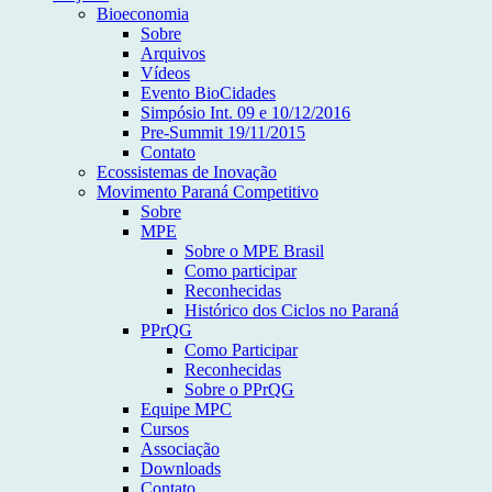
Bioeconomia
Sobre
Arquivos
Vídeos
Evento BioCidades
Simpósio Int. 09 e 10/12/2016
Pre-Summit 19/11/2015
Contato
Ecossistemas de Inovação
Movimento Paraná Competitivo
Sobre
MPE
Sobre o MPE Brasil
Como participar
Reconhecidas
Histórico dos Ciclos no Paraná
PPrQG
Como Participar
Reconhecidas
Sobre o PPrQG
Equipe MPC
Cursos
Associação
Downloads
Contato