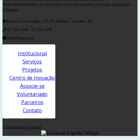
empreendedorismo e a inovação nas organizações privadas e públicas.
Contato:
Rua Dr. Correa Coelho, 741 - Jd. Botânico - Curitiba - PR
41 3264-2246 . 41 3264-2270
ibqp@ibqp.org.br
Institucional
Serviços
Projetos
Centro de Inovação
Associe-se
Voluntariado
Parceiros
Contato
Curta nossa página!