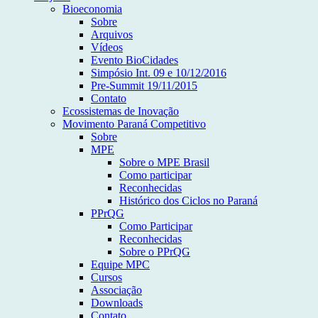
Bioeconomia
Sobre
Arquivos
Vídeos
Evento BioCidades
Simpósio Int. 09 e 10/12/2016
Pre-Summit 19/11/2015
Contato
Ecossistemas de Inovação
Movimento Paraná Competitivo
Sobre
MPE
Sobre o MPE Brasil
Como participar
Reconhecidas
Histórico dos Ciclos no Paraná
PPrQG
Como Participar
Reconhecidas
Sobre o PPrQG
Equipe MPC
Cursos
Associação
Downloads
Contato