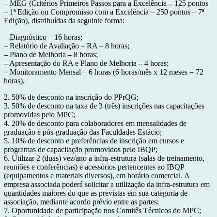
– MEG (Critérios Primeiros Passos para a Excelência – 125 pontos
– 1ª Edição ou Compromisso com a Excelência – 250 pontos – 7ª
Edição), distribuídas da seguinte forma:
– Diagnóstico – 16 horas;
– Relatório de Avaliação – RA – 8 horas;
– Plano de Melhoria – 8 horas;
– Apresentação do RA e Plano de Melhoria – 4 horas;
– Monitoramento Mensal – 6 horas (6 horas/mês x 12 meses = 72
horas).
2. 50% de desconto na inscrição do PPrQG;
3. 50% de desconto na taxa de 3 (três) inscrições nas capacitações
promovidas pelo MPC;
4. 20% de desconto para colaboradores em mensalidades de
graduação e pós-graduação das Faculdades Estácio;
5. 10% de desconto e preferências de inscrição em cursos e
programas de capacitação promovidos pelo IBQP;
6. Utilizar 2 (duas) vez/ano a infra-estrutura (salas de treinamento,
reuniões e conferências) e acessórios pertencentes ao IBQP
(equipamentos e materiais diversos), em horário comercial. A
empresa associada poderá solicitar a utilização da infra-estrutura em
quantidades maiores do que as previstas em sua categoria de
associação, mediante acordo prévio entre as partes;
7. Oportunidade de participação nos Comitês Técnicos do MPC;