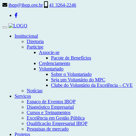
ibqp@ibqp.org.br
41 3264-2246
Toggle
navigation
Institucional
Diretoria
Participe
Associe-se
Pacote de Benefícios
Credenciamento
Voluntariado
Sobre o Voluntariado
Seja um Voluntário do MPC
Clube do Voluntário da Excelência – CVE
Notícias
Serviços
Espaço de Eventos IBQP
Diagnóstico Empresarial
Cursos e Treinamentos
Excelência em Gestão Pública
Qualificação Empresarial IBQP
Pesquisas de mercado
Projetos