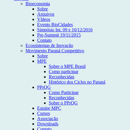
Bioeconomia
Sobre
Arquivos
Vídeos
Evento BioCidades
Simpósio Int. 09 e 10/12/2016
Pre-Summit 19/11/2015
Contato
Ecossistemas de Inovação
Movimento Paraná Competitivo
Sobre
MPE
Sobre o MPE Brasil
Como participar
Reconhecidas
Histórico dos Ciclos no Paraná
PPrQG
Como Participar
Reconhecidas
Sobre o PPrQG
Equipe MPC
Cursos
Associação
Downloads
Contato