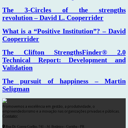
The 3-Circles of the strengths
revolution – David L. Cooperrider
What is a “Positive Institution”? – David
Cooperrider
The Clifton StrengthsFinder® 2.0
Technical Report: Development and
Validation
The pursuit of happiness – Martin
Seligman
Promovemos a excelência em gestão, a produtividade, o
empreendedorismo e a inovação nas organizações privadas e públicas.
Contato:
Rua Dr. Correa Coelho, 741 - Jd. Botânico - Curitiba - PR