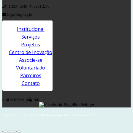
41 3264-2246 . 41 3264-2270
ibqp@ibqp.org.br
Institucional
Serviços
Projetos
Centro de Inovação
Associe-se
Voluntariado
Parceiros
Contato
Curta nossa página!
Copyright © IBQP - Instituto Brasileiro da Qualidade e Produtividade 2026