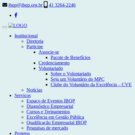
ibqp@ibqp.org.br
41 3264-2246
Toggle
navigation
Institucional
Diretoria
Participe
Associe-se
Pacote de Benefícios
Credenciamento
Voluntariado
Sobre o Voluntariado
Seja um Voluntário do MPC
Clube do Voluntário da Excelência – CVE
Notícias
Serviços
Espaço de Eventos IBQP
Diagnóstico Empresarial
Cursos e Treinamentos
Excelência em Gestão Pública
Qualificação Empresarial IBQP
Pesquisas de mercado
Projetos