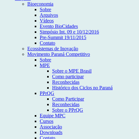
Bioeconomia
Sobre
Arquivos
Vídeos
Evento BioCidades
Simpósio Int. 09 e 10/12/2016
Pre-Summit 19/11/2015
Contato
Ecossistemas de Inovação
Movimento Paraná Competitivo
Sobre
MPE
Sobre o MPE Brasil
Como participar
Reconhecidas
Histórico dos Ciclos no Paraná
PPrQG
Como Participar
Reconhecidas
Sobre o PPrQG
Equipe MPC
Cursos
Associação
Downloads
Contato