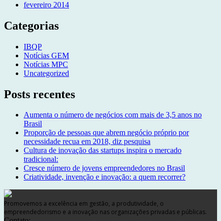
fevereiro 2014
Categorias
IBQP
Notícias GEM
Notícias MPC
Uncategorized
Posts recentes
Aumenta o número de negócios com mais de 3,5 anos no
Brasil
Proporção de pessoas que abrem negócio próprio por
necessidade recua em 2018, diz pesquisa
Cultura de inovação das startups inspira o mercado
tradicional:
Cresce número de jovens empreendedores no Brasil
Criatividade, invenção e inovação: a quem recorrer?
Promovemos a excelência em gestão, a produtividade, o
empreendedorismo e a inovação nas organizações privadas e públicas.
Contato: