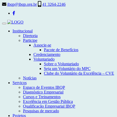
ibqp@ibqp.org.br
41 3264-2246
Toggle
navigation
Institucional
Diretoria
Participe
Associe-se
Pacote de Benefícios
Credenciamento
Voluntariado
Sobre o Voluntariado
Seja um Voluntário do MPC
Clube do Voluntário da Excelência – CVE
Notícias
Serviços
Espaço de Eventos IBQP
Diagnóstico Empresarial
Cursos e Treinamentos
Excelência em Gestão Pública
Qualificação Empresarial IBQP
Pesquisas de mercado
Projetos