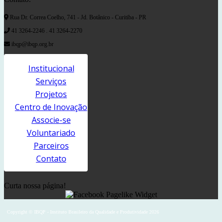
Rua Dr. Correa Coelho, 741 - Jd. Botânico - Curitiba - PR
41 3264-2246 . 41 3264-2270
ibqp@ibqp.org.br
Institucional
Serviços
Projetos
Centro de Inovação
Associe-se
Voluntariado
Parceiros
Contato
Curta nossa página!
Copyright © IBQP - Instituto Brasileiro da Qualidade e Produtividade 2026