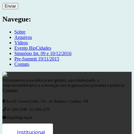
Navegue:
Sobre
Arquivos
Vídeos
Evento BioCidades
Simpósio Int. 09 e 10/12/2016
Pre-Summit 19/11/2015
Contato
Promovemos a excelência em gestão, a produtividade, o
empreendedorismo e a inovação nas organizações privadas e públicas.
Contato:
Rua Dr. Correa Coelho, 741 - Jd. Botânico - Curitiba - PR
41 3264-2246 . 41 3264-2270
ibqp@ibqp.org.br
Institucional