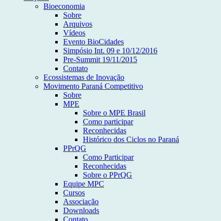
Bioeconomia
Sobre
Arquivos
Vídeos
Evento BioCidades
Simpósio Int. 09 e 10/12/2016
Pre-Summit 19/11/2015
Contato
Ecossistemas de Inovação
Movimento Paraná Competitivo
Sobre
MPE
Sobre o MPE Brasil
Como participar
Reconhecidas
Histórico dos Ciclos no Paraná
PPrQG
Como Participar
Reconhecidas
Sobre o PPrQG
Equipe MPC
Cursos
Associação
Downloads
Contato