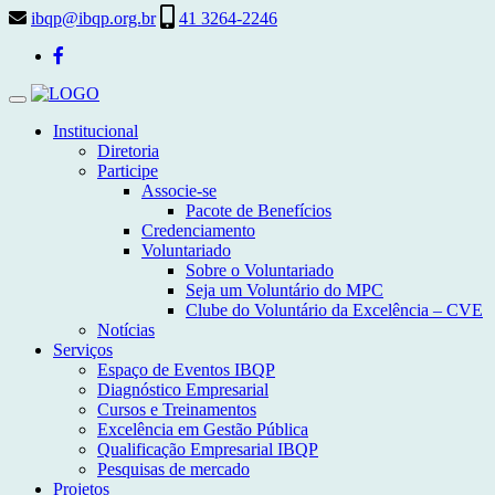
ibqp@ibqp.org.br
41 3264-2246
Toggle
navigation
Institucional
Diretoria
Participe
Associe-se
Pacote de Benefícios
Credenciamento
Voluntariado
Sobre o Voluntariado
Seja um Voluntário do MPC
Clube do Voluntário da Excelência – CVE
Notícias
Serviços
Espaço de Eventos IBQP
Diagnóstico Empresarial
Cursos e Treinamentos
Excelência em Gestão Pública
Qualificação Empresarial IBQP
Pesquisas de mercado
Projetos