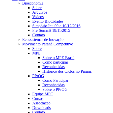
Bioeconomia
Sobre
Arquivos
Vídeos
Evento BioCidades
Simpósio Int. 09 e 10/12/2016
Pre-Summit 19/11/2015
Contato
Ecossistemas de Inovação
Movimento Paraná Competitivo
Sobre
MPE
Sobre o MPE Brasil
Como participar
Reconhecidas
Histórico dos Ciclos no Paraná
PPrQG
Como Participar
Reconhecidas
Sobre o PPrQG
Equipe MPC
Cursos
Associação
Downloads
Contato