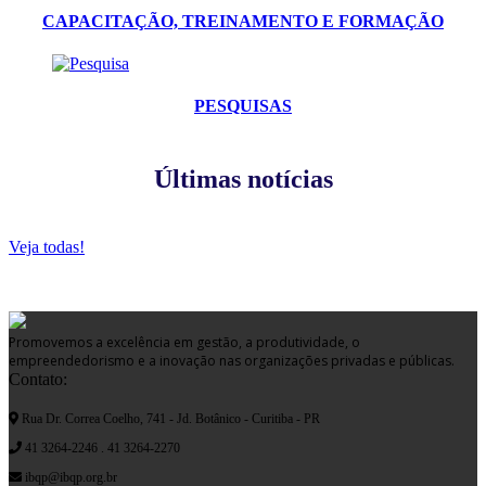
CAPACITAÇÃO, TREINAMENTO E FORMAÇÃO
PESQUISAS
Últimas notícias
Veja todas!
Promovemos a excelência em gestão, a produtividade, o
empreendedorismo e a inovação nas organizações privadas e públicas.
Contato:
Rua Dr. Correa Coelho, 741 - Jd. Botânico - Curitiba - PR
41 3264-2246 . 41 3264-2270
ibqp@ibqp.org.br