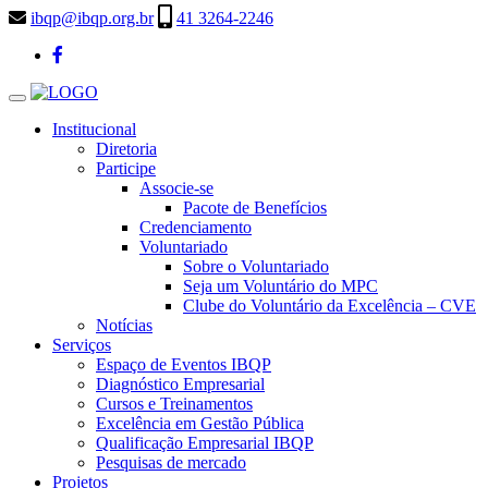
ibqp@ibqp.org.br
41 3264-2246
Toggle
navigation
Institucional
Diretoria
Participe
Associe-se
Pacote de Benefícios
Credenciamento
Voluntariado
Sobre o Voluntariado
Seja um Voluntário do MPC
Clube do Voluntário da Excelência – CVE
Notícias
Serviços
Espaço de Eventos IBQP
Diagnóstico Empresarial
Cursos e Treinamentos
Excelência em Gestão Pública
Qualificação Empresarial IBQP
Pesquisas de mercado
Projetos